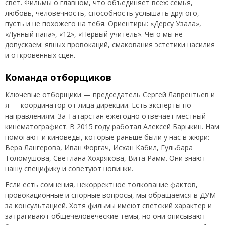
свет. Фильмы о главном, что объединяет всех: семья,
любовь, человечность, способность услышать другого,
пусть и не похожего на тебя. Ориентиры: «Дерсу Узала»,
«Лунный папа», «12», «Первый учитель». Чего мы не
допускаем: явных провокаций, смакования эстетики насилия
и откровенных сцен.
Команда отборщиков
Ключевые отборщики — председатель Сергей Лаврентьев и
я — координатор от лица дирекции. Есть эксперты по
направлениям. За Татарстан ежегодно отвечает местный
кинематографист. В 2015 году работал Алексей Барыкин. Нам
помогают и киноведы, которые раньше были у нас в жюри:
Вера Лангерова, Иван Форгач, Исхан Кабил, Гульбара
Толомушова, Светлана Хохрякова, Вита Рамм. Они знают
нашу специфику и советуют новинки.
Если есть сомнения, некорректное толкование фактов,
провокационные и спорные вопросы, мы обращаемся в ДУМ
за консультацией. Хотя фильмы имеют светский характер и
затрагивают общечеловеческие темы, но они описывают