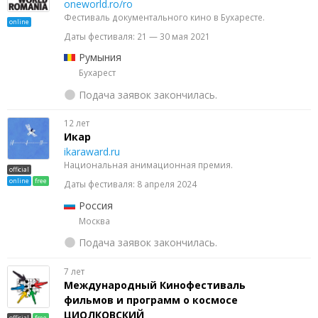
oneworld.ro/ro
Фестиваль документального кино в Бухаресте.
online
Даты фестиваля: 21 — 30 мая 2021
Румыния
Бухарест
Подача заявок закончилась.
12 лет
Икар
ikaraward.ru
Национальная анимационная премия.
official
online
free
Даты фестиваля: 8 апреля 2024
Россия
Москва
Подача заявок закончилась.
7 лет
Международный Кинофестиваль
фильмов и программ о космосе
ЦИОЛКОВСКИЙ
official
free