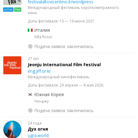
festivalaltovicentino.it/wordpress
Международный фестиваль короткометражного
online
free
кино.
Даты фестиваля: 10 — 19 июня 2021
Италия
Villa Rossi
Подача заявок закончилась.
27 лет
Jeonju International Film Festival
eng.jiff.or.kr
Международный кинофестиваль.
Даты фестиваля: 29 апреля — 8 мая 2026
Южная Корея
Чонджу
Подача заявок закончилась.
24 года
Дух огня
ugra.world