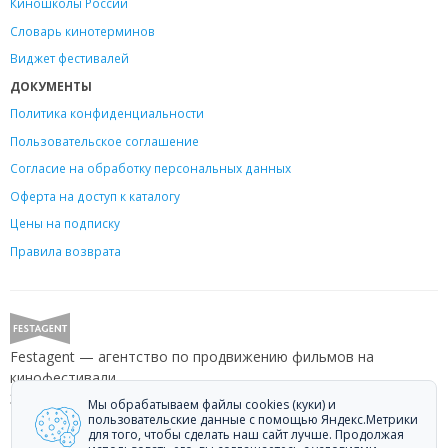
Киношколы России
Словарь кинотерминов
Виджет фестивалей
ДОКУМЕНТЫ
Политика конфиденциальности
Пользовательское соглашение
Согласие на обработку персональных данных
Оферта на доступ к каталогу
Цены на подписку
Правила возврата
Festagent — агентство по продвижению фильмов на
кинофестивали.
Звоните +7 (499) 113-78-80 или пишите
hello@festagent.com
.
Мы обрабатываем файлы cookies (куки) и
пользовательские данные с помощью Яндекс.Метрики
для того, чтобы сделать наш сайт лучше. Продолжая
© 2010—2026 Festagent. Использование материалов сайта