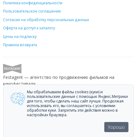
Политика конфиденциальности
Пользовательское соглашение
Согласие на обработку персональных данных
Оферта на доступ к каталогу
Цены на подписку
Правила возврата
Festagent — агентство по продвижению фильмов на
кинофестивали.
Звоните +7 (499) 113-78-80 или пишите
hello@festagent.com
.
Мы обрабатываем файлы cookies (куки) и
пользовательские данные с помощью Яндекс.Метрики
для того, чтобы сделать наш сайт лучше. Продолжая
© 2010—2026 Festagent. Использование материалов сайта
использовать его, вы соглашаетесь с условиями
«Festagent.com» разрешено только при наличии активной ссылки на
обработки куки. Запретить эти действия можно в
источник.
настройках браузера.
Персональные данные, опубликованные на сайте, размещены с
согласия субъектов персональных данных. Условия и запреты не
Хорошо
установлены.
Made in Ural