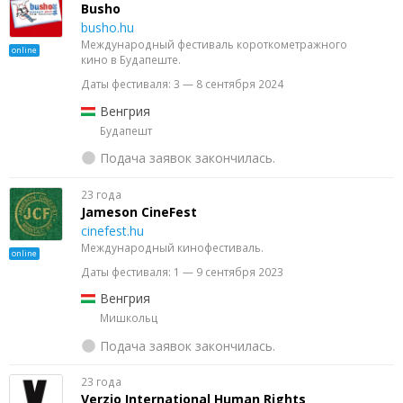
Busho
busho.hu
Международный фестиваль короткометражного
online
кино в Будапеште.
Даты фестиваля: 3 — 8 сентября 2024
Венгрия
Будапешт
Подача заявок закончилась.
23 года
Jameson CineFest
cinefest.hu
Международный кинофестиваль.
online
Даты фестиваля: 1 — 9 сентября 2023
Венгрия
Мишкольц
Подача заявок закончилась.
23 года
Verzio International Human Rights