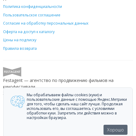
Политика конфиденциальности
Пользовательское соглашение
Согласие на обработку персональных данных
Оферта на доступ к каталогу
Цены на подписку
Правила возврата
Festagent — агентство по продвижению фильмов на
кинофестивали.
Звоните +7 (499) 113-78-80 или пишите
hello@festagent.com
.
Мы обрабатываем файлы cookies (куки) и
пользовательские данные с помощью Яндекс.Метрики
для того, чтобы сделать наш сайт лучше. Продолжая
© 2010—2026 Festagent. Использование материалов сайта
использовать его, вы соглашаетесь с условиями
«Festagent.com» разрешено только при наличии активной ссылки на
обработки куки. Запретить эти действия можно в
источник.
настройках браузера.
Персональные данные, опубликованные на сайте, размещены с
согласия субъектов персональных данных. Условия и запреты не
Хорошо
установлены.
Made in Ural