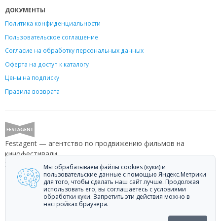
ДОКУМЕНТЫ
Политика конфиденциальности
Пользовательское соглашение
Согласие на обработку персональных данных
Оферта на доступ к каталогу
Цены на подписку
Правила возврата
Festagent — агентство по продвижению фильмов на
кинофестивали.
Звоните +7 (499) 113-78-80 или пишите
hello@festagent.com
.
Мы обрабатываем файлы cookies (куки) и
пользовательские данные с помощью Яндекс.Метрики
для того, чтобы сделать наш сайт лучше. Продолжая
© 2010—2026 Festagent. Использование материалов сайта
использовать его, вы соглашаетесь с условиями
«Festagent.com» разрешено только при наличии активной ссылки на
обработки куки. Запретить эти действия можно в
источник.
настройках браузера.
Персональные данные, опубликованные на сайте, размещены с
согласия субъектов персональных данных. Условия и запреты не