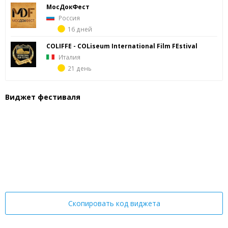
МосДокФест
Россия
16 дней
COLIFFE - COLiseum International Film FEstival
Италия
21 день
Виджет фестиваля
Скопировать код виджета