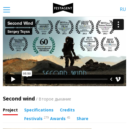
RU
Second wind
/ Второе дыхание
Project
Specifications
Credits
279
45
Festivals
Awards
Share