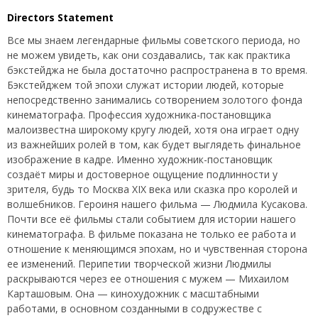
Directors Statement
Все мы знаем легендарные фильмы советского периода, но
не можем увидеть, как они создавались, так как практика
бэкстейджа не была достаточно распространена в то время.
Бэкстейджем той эпохи служат истории людей, которые
непосредственно занимались сотворением золотого фонда
кинематографа. Профессия художника-постановщика
малоизвестна широкому кругу людей, хотя она играет одну
из важнейших ролей в том, как будет выглядеть финальное
изображение в кадре. Именно художник-постановщик
создаёт миры и достоверное ощущение подлинности у
зрителя, будь то Москва XIX века или сказка про королей и
волшебников. Героиня нашего фильма — Людмила Кусакова.
Почти все её фильмы стали событием для истории нашего
кинематографа. В фильме показана не только ее работа и
отношение к меняющимся эпохам, но и чувственная сторона
ее изменений. Перипетии творческой жизни Людмилы
раскрываются через ее отношения с мужем — Михаилом
Карташовым. Она — кинохудожник с масштабными
работами, в основном созданными в содружестве с