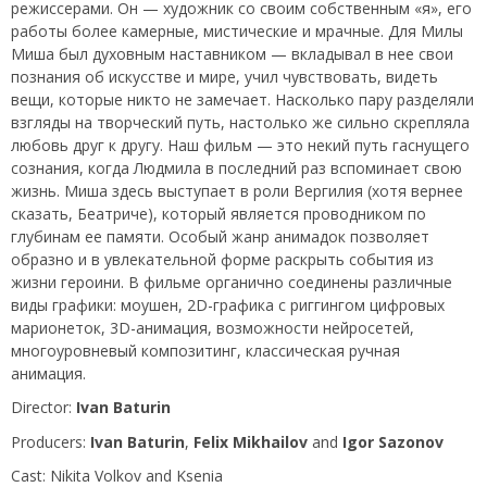
режиссерами. Он — художник со своим собственным «я», его
работы более камерные, мистические и мрачные. Для Милы
Миша был духовным наставником — вкладывал в нее свои
познания об искусстве и мире, учил чувствовать, видеть
вещи, которые никто не замечает. Насколько пару разделяли
взгляды на творческий путь, настолько же сильно скрепляла
любовь друг к другу. Наш фильм — это некий путь гаснущего
сознания, когда Людмила в последний раз вспоминает свою
жизнь. Миша здесь выступает в роли Вергилия (хотя вернее
сказать, Беатриче), который является проводником по
глубинам ее памяти. Особый жанр анимадок позволяет
образно и в увлекательной форме раскрыть события из
жизни героини. В фильме органично соединены различные
виды графики: моушен, 2D-графика с риггингом цифровых
марионеток, 3D-анимация, возможности нейросетей,
многоуровневый композитинг, классическая ручная
анимация.
Director:
Ivan Baturin
Producers:
Ivan Baturin
,
Felix Mikhailov
and
Igor Sazonov
Сast: Nikita Volkov and Ksenia