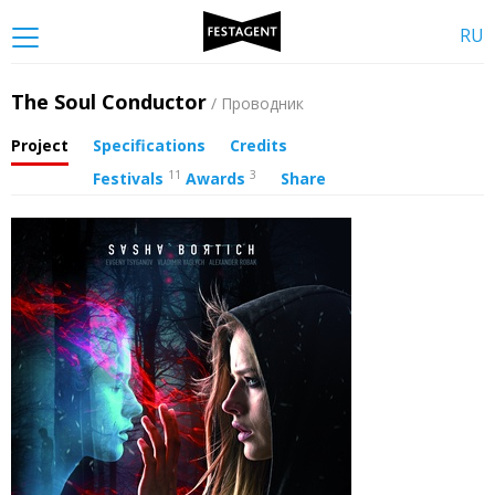
RU
The Soul Conductor
/ Проводник
Project
Specifications
Credits
11
3
Festivals
Awards
Share