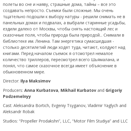
полеты во сне и наяву, страшные дома, тайны – все это
создавать непросто. Съемки были сложные. Мы очень
тщательно подошли к выбору натуры - решили снимать не в
панельных домах и подвалах, а выбрали старинные усадьбы,
ездили далеко от Москвы, чтобы снять настоящий лес и
сказочные поля, чтобы природа была природой... Снимали в
библиотеке им. Ленина. Там энергетика сумасшедшая -
столько десятилетий люди ходят туда, читают, колдуют над
книгами. Перед началом съемок я отсмотрел немалое
количество триллеров, пересмотрел всего Шьямалана, и
понял, что самое сказочное всегда имеет объяснение в
обыкновенном мире.
Director:
Ilya Maksimov
Producers:
Anna Kurbatova
,
Mikhail Kurbatov
and
Grigoriy
Podzemelnyy
Сast: Aleksandra Bortich, Evgeniy Tsyganov, Vladimir Yaglych and
Aleksandr Robak
Studios: “Propeller Prodakshn”, LLC, “Motor Film Studiya” and LLC