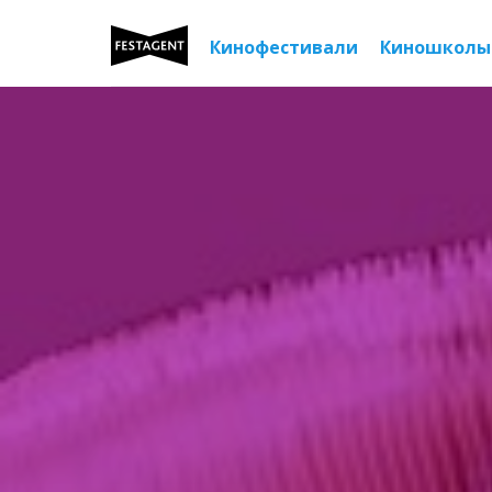
Кинофестивали
Киношколы