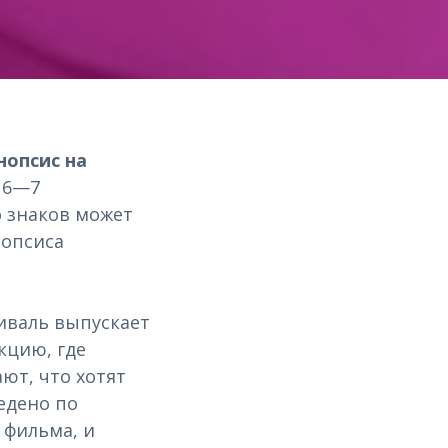
нопсис на
в 6—7
о знаков может
нопсиса
иваль выпускает
кцию, где
ют, что хотят
едено по
 фильма, и