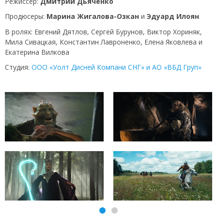
Режиссер:
Дмитрий Дьяченко
Продюсеры:
Марина Жигалова-Озкан
и
Эдуард Илоян
В ролях: Евгений Дятлов, Сергей Бурунов, Виктор Хориняк,
Мила Сивацкая, Константин Лавроненко, Елена Яковлева и
Екатерина Вилкова
Студия:
ООО «Уолт Дисней Компани СНГ» и АО «ВБД Груп»