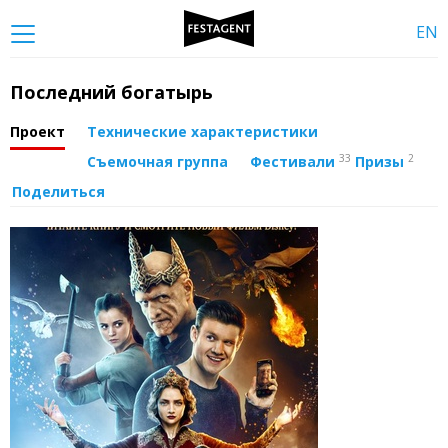
EN
Последний богатырь
Проект
Технические характеристики
33
2
Съемочная группа
Фестивали
Призы
Поделиться