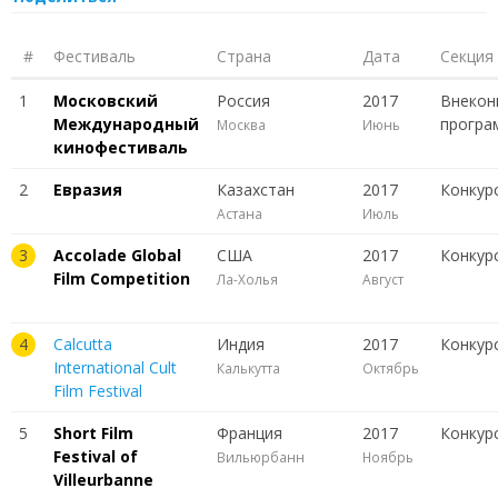
#
Фестиваль
Страна
Дата
Секция
1
Московский
Россия
2017
Внекон
Международный
програ
Москва
Июнь
кинофестиваль
2
Евразия
Казахстан
2017
Конкур
Астана
Июль
3
Accolade Global
США
2017
Конкур
Film Competition
Ла-Холья
Август
4
Calcutta
Индия
2017
Конкур
International Cult
Калькутта
Октябрь
Film Festival
5
Short Film
Франция
2017
Конкур
Festival of
Вильюрбанн
Ноябрь
Villeurbanne