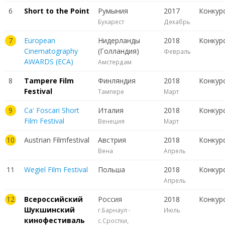
6
Short to the Point
Румыния
2017
Конкур
Бухарест
Декабрь
7
European
Нидерланды
2018
Конкур
Cinematography
(Голландия)
Февраль
AWARDS (ECA)
Амстердам
8
Tampere Film
Финляндия
2018
Конкур
Festival
Тампере
Март
9
Ca' Foscari Short
Италия
2018
Конкур
Film Festival
Венеция
Март
10
Austrian Filmfestival
Австрия
2018
Конкур
Вена
Апрель
11
Wegiel Film Festival
Польша
2018
Конкур
Апрель
12
Всероссийский
Россия
2018
Конкур
Шукшинский
г.Барнаул -
Июль
кинофестиваль
с.Сростки,