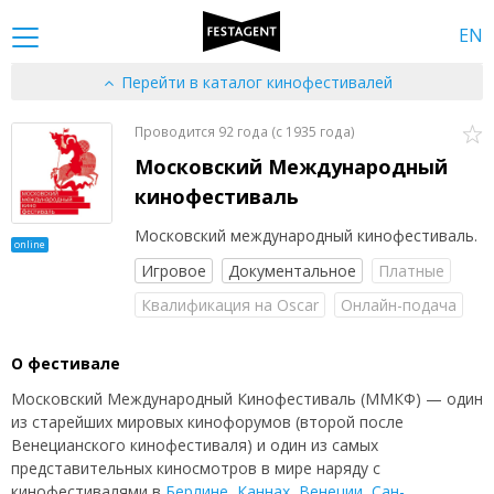
EN
Перейти в каталог кинофестивалей
Проводится 92 года (c 1935 года)
Московский Международный
кинофестиваль
Московский международный кинофестиваль.
online
Игровое
Документальное
Платные
Квалификация на Oscar
Онлайн-подача
О фестивале
Московский Международный Кинофестиваль (ММКФ) — один
из старейших мировых кинофорумов (второй после
Венецианского кинофестиваля) и один из самых
представительных киносмотров в мире наряду с
кинофестивалями в
Берлине
,
Каннах
,
Венеции
,
Сан-