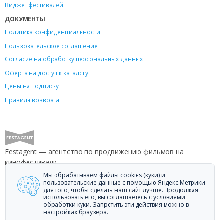
Виджет фестивалей
ДОКУМЕНТЫ
Политика конфиденциальности
Пользовательское соглашение
Согласие на обработку персональных данных
Оферта на доступ к каталогу
Цены на подписку
Правила возврата
Festagent — агентство по продвижению фильмов на
кинофестивали.
Звоните +7 (499) 113-78-80 или пишите
hello@festagent.com
.
Мы обрабатываем файлы cookies (куки) и
пользовательские данные с помощью Яндекс.Метрики
для того, чтобы сделать наш сайт лучше. Продолжая
© 2010—2026 Festagent. Использование материалов сайта
использовать его, вы соглашаетесь с условиями
«Festagent.com» разрешено только при наличии активной ссылки на
обработки куки. Запретить эти действия можно в
источник.
настройках браузера.
Персональные данные, опубликованные на сайте, размещены с