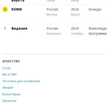
ворота
Псков
Июль
4
KONIK
Россия
2024
Конкурс
Москва
Август
5
Видение
Россия
2024
Внеконкур
программа
Кемерово
Октябрь
АГЕНТСТВО
О нас
Мы в СМИ
Логотипы для скачивания
Лекции
Волонтёрам
Вакансии