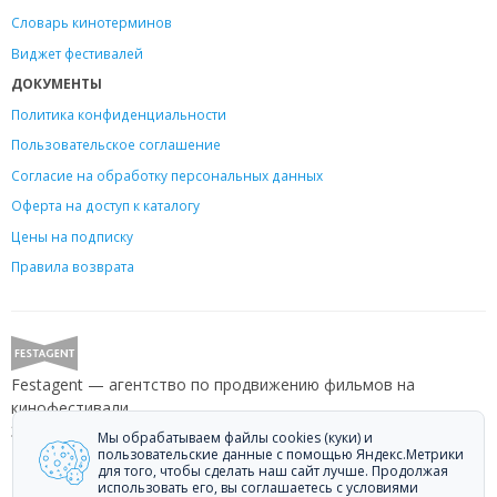
Словарь кинотерминов
Виджет фестивалей
ДОКУМЕНТЫ
Политика конфиденциальности
Пользовательское соглашение
Согласие на обработку персональных данных
Оферта на доступ к каталогу
Цены на подписку
Правила возврата
Festagent — агентство по продвижению фильмов на
кинофестивали.
Звоните +7 (499) 113-78-80 или пишите
hello@festagent.com
.
Мы обрабатываем файлы cookies (куки) и
пользовательские данные с помощью Яндекс.Метрики
для того, чтобы сделать наш сайт лучше. Продолжая
© 2010—2026 Festagent. Использование материалов сайта
использовать его, вы соглашаетесь с условиями
«Festagent.com» разрешено только при наличии активной ссылки на