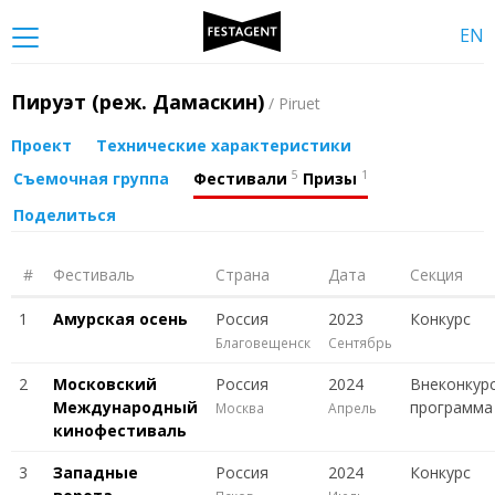
EN
Пируэт (реж. Дамаскин)
/ Piruet
Проект
Технические характеристики
5
1
Съемочная группа
Фестивали
Призы
Поделиться
#
Фестиваль
Страна
Дата
Секция
1
Амурская осень
Россия
2023
Конкурс
Благовещенск
Сентябрь
2
Московский
Россия
2024
Внеконкур
Международный
программа
Москва
Апрель
кинофестиваль
3
Западные
Россия
2024
Конкурс