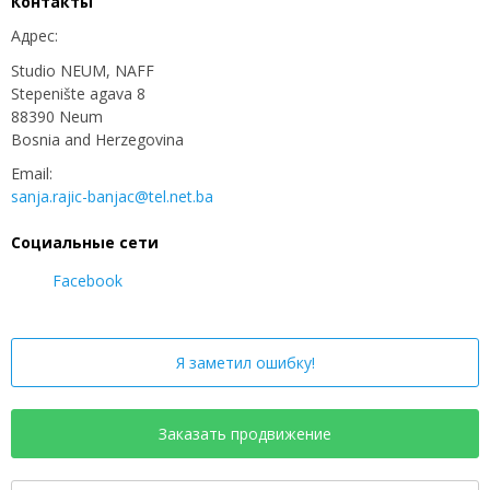
Контакты
Адрес:
Studio NEUM, NAFF
Stepenište agava 8
​88390 Neum
Bosnia and Herzegovina
Email:
sanja.rajic-banjac@tel.net.ba
Социальные сети
Facebook
Я заметил ошибку!
Заказать продвижение