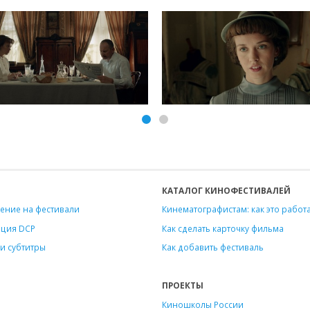
КАТАЛОГ КИНОФЕСТИВАЛЕЙ
ение на фестивали
Кинематографистам: как это работ
ация DCP
Как сделать карточку фильма
и субтитры
Как добавить фестиваль
ПРОЕКТЫ
Киношколы России