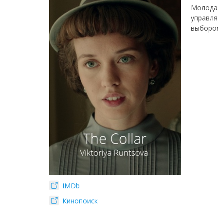
Молодая
управля
выбором
IMDb
Кинопоиск