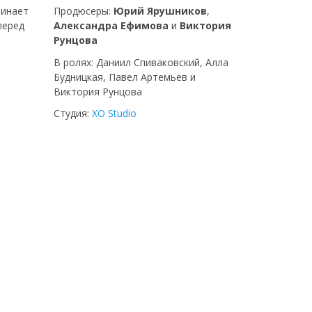
чинает
Продюсеры:
Юрий Ярушников
,
перед
Александра Ефимова
и
Виктория
Рунцова
В ролях: Даниил Спиваковский, Алла
Будницкая, Павел Артемьев и
Виктория Рунцова
Студия:
XO Studio