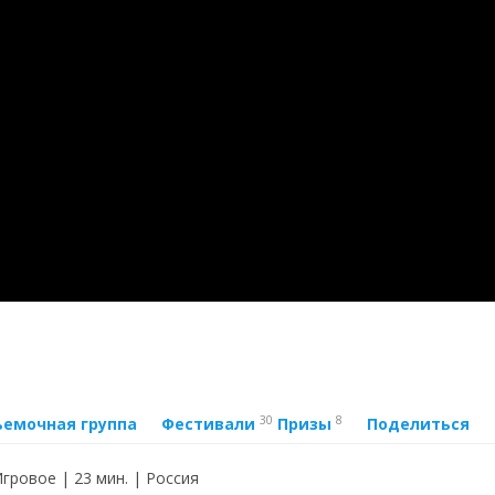
30
8
ъемочная группа
Фестивали
Призы
Поделиться
Игровое | 23 мин. | Россия