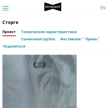
EN
Сторге
Проект
Технические характеристики
11
1
Съемочная группа
Фестивали
Призы
Поделиться