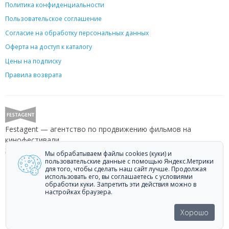
Политика конфиденциальности
Пользовательское соглашение
Согласие на обработку персональных данных
Оферта на доступ к каталогу
Цены на подписку
Правила возврата
Festagent — агентство по продвижению фильмов на
кинофестивали.
Звоните +7 (499) 113-78-80 или пишите
hello@festagent.com
.
Мы обрабатываем файлы cookies (куки) и
пользовательские данные с помощью Яндекс.Метрики
для того, чтобы сделать наш сайт лучше. Продолжая
© 2010—2026 Festagent. Использование материалов сайта
использовать его, вы соглашаетесь с условиями
«Festagent.com» разрешено только при наличии активной ссылки на
обработки куки. Запретить эти действия можно в
источник.
настройках браузера.
Персональные данные, опубликованные на сайте, размещены с
согласия субъектов персональных данных. Условия и запреты не
Хорошо
установлены.
Made in Ural