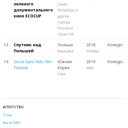
зеленого
Санкт-
документального
Петербург и
кино ECOCUP
другие
города
России и
стран СНГ
13
Спутник над
Польша
2018
Конкурс
Польшей
Варшава
Ноябрь
14
Seoul Guro Kids Film
Южная
2019
Конкурс
Festival
Корея
Май
Сеул
АГЕНТСТВО
О нас
Мы в СМИ