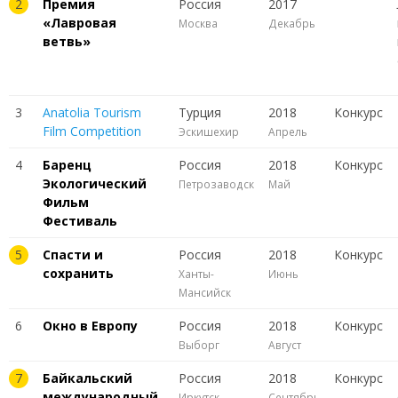
2
Премия
Россия
2017
«Лавровая
Москва
Декабрь
ветвь»
3
Anatolia Tourism
Турция
2018
Конкурс
Film Competition
Эскишехир
Апрель
4
Баренц
Россия
2018
Конкурс
Экологический
Петрозаводск
Май
Фильм
Фестиваль
5
Спасти и
Россия
2018
Конкурс
сохранить
Ханты-
Июнь
Мансийск
6
Окно в Европу
Россия
2018
Конкурс
Выборг
Август
7
Байкальский
Россия
2018
Конкурс
международный
Иркутск
Сентябрь