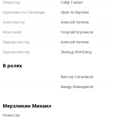
Оператор
Сэйф Гаалул
Художник-постановщик
Ирик Аглиуллин
Композитор
Алексей Кичеев
Монтажер
Георгий Борчиков
Звукорежиссер
Алексей Кичеев
Звукорежиссер
Эвальд Юнгблюд
В ролях
Виктор Сагалаков
Амаду Мамадаков
Мерзликин Михаил
Режиссер