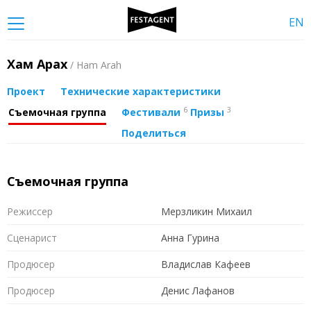
EN
Хам Арах
/ Ham Arah
Проект
Технические характеристики
6
3
Съемочная группа
Фестивали
Призы
Поделиться
Съемочная группа
Режиссер
Мерзликин Михаил
Сценарист
Анна Гурина
Продюсер
Владислав Кафеев
Продюсер
Денис Лафанов