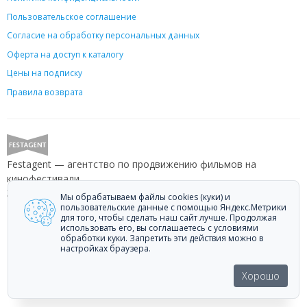
Пользовательское соглашение
Согласие на обработку персональных данных
Оферта на доступ к каталогу
Цены на подписку
Правила возврата
Festagent — агентство по продвижению фильмов на
кинофестивали.
Звоните +7 (499) 113-78-80 или пишите
hello@festagent.com
.
Мы обрабатываем файлы cookies (куки) и
пользовательские данные с помощью Яндекс.Метрики
для того, чтобы сделать наш сайт лучше. Продолжая
© 2010—2026 Festagent. Использование материалов сайта
использовать его, вы соглашаетесь с условиями
«Festagent.com» разрешено только при наличии активной ссылки на
обработки куки. Запретить эти действия можно в
источник.
настройках браузера.
Персональные данные, опубликованные на сайте, размещены с
согласия субъектов персональных данных. Условия и запреты не
Хорошо
установлены.
Made in Ural