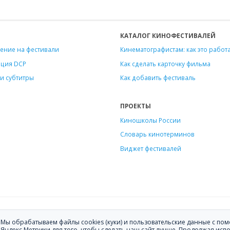
КАТАЛОГ КИНОФЕСТИВАЛЕЙ
ение на фестивали
Кинематографистам: как это работ
ация DCP
Как сделать карточку фильма
и субтитры
Как добавить фестиваль
ПРОЕКТЫ
Киношколы России
Словарь кинотерминов
Виджет фестивалей
ению фильмов на кинофестивали.
Мы обрабатываем файлы cookies (куки) и пользовательские данные с п
ите
hello@festagent.com
.
Яндекс.Метрики для того, чтобы сделать наш сайт лучше. Продолжая исп