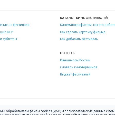
КАТАЛОГ КИНОФЕСТИВАЛЕЙ
ение на фестивали
Кинематографистам: как это работ
ация DCP
Как сделать карточку фильма
и субтитры
Как добавить фестиваль
ПРОЕКТЫ
Киношколы России
Словарь кинотерминов
Виджет фестивалей
ению фильмов на кинофестивали.
Мы обрабатываем файлы cookies (куки) и пользовательские данные с п
ите
hello@festagent.com
.
Яндекс.Метрики для того, чтобы сделать наш сайт лучше. Продолжая исп