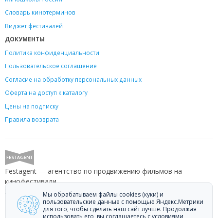
Словарь кинотерминов
Виджет фестивалей
ДОКУМЕНТЫ
Политика конфиденциальности
Пользовательское соглашение
Согласие на обработку персональных данных
Оферта на доступ к каталогу
Цены на подписку
Правила возврата
Festagent — агентство по продвижению фильмов на
кинофестивали.
Звоните +7 (499) 113-78-80 или пишите
hello@festagent.com
.
Мы обрабатываем файлы cookies (куки) и
пользовательские данные с помощью Яндекс.Метрики
для того, чтобы сделать наш сайт лучше. Продолжая
© 2010—2026 Festagent. Использование материалов сайта
использовать его, вы соглашаетесь с условиями