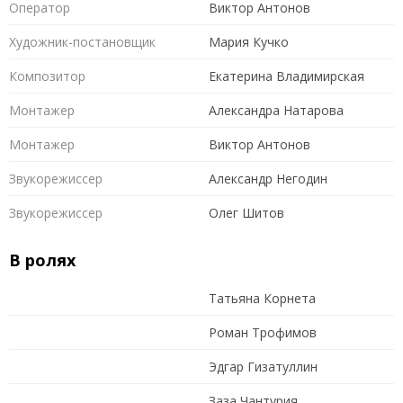
Оператор
Виктор Антонов
Художник-постановщик
Мария Кучко
Композитор
Екатерина Владимирская
Монтажер
Александра Натарова
Монтажер
Виктор Антонов
Звукорежиссер
Александр Негодин
Звукорежиссер
Олег Шитов
В ролях
Татьяна Корнета
Роман Трофимов
Эдгар Гизатуллин
Заза Чантурия