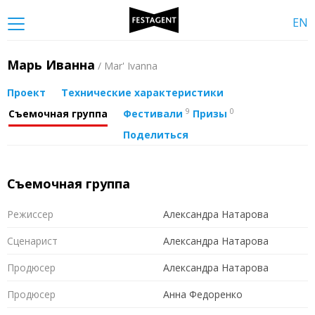
EN
Марь Иванна
/ Mar' Ivanna
Проект
Технические характеристики
9
0
Съемочная группа
Фестивали
Призы
Поделиться
Съемочная группа
Режиссер
Александра Натарова
Сценарист
Александра Натарова
Продюсер
Александра Натарова
Продюсер
Анна Федоренко