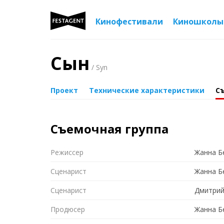
Кинофестивали
Киношколы
Сын
/ Syn
Проект
Технические характеристики
С
Съемочная группа
Режиссер
Жанна Б
Сценарист
Жанна Б
Сценарист
Дмитрий
Продюсер
Жанна Б