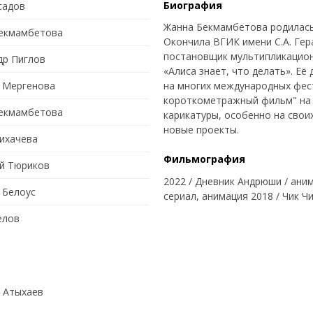
Биография
садов
Жанна Бекмамбетова родилась 
екмамбетова
Окончила ВГИК имени С.А. Гер
постановщик мультипликацион
др Пиглов
«Алиса знает, что делать». Её
 Мергенова
на многих международных фес
короткометражный фильм" на
екмамбетова
карикатуры, особенно на своих
новые проекты.
ихачева
Фильмография
й Тюриков
2022 / Дневник Андрюши / аним
 Белоус
сериал, анимация 2018 / Чик Ч
елов
 Атыхаев