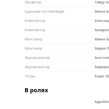
Продюсер
Тимур А
Художник-постановщик
Жанна Б
Композитор
Алексан
Композитор
Акмарал
Монтажер
Жанна Б
Монтажер
Мария Л
Звукорежиссер
Анатоли
Звукорежиссер
Варвара
Титры
Борис Б
В ролях
Адылбек