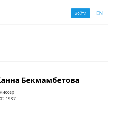
EN
Войти
анна Бекмамбетова
жиссер
.02.1987