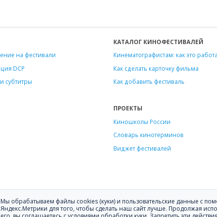
КАТАЛОГ КИНОФЕСТИВАЛЕЙ
ение на фестивали
Кинематографистам: как это работ
ация DCP
Как сделать карточку фильма
и субтитры
Как добавить фестиваль
ПРОЕКТЫ
Киношколы России
Словарь кинотерминов
Виджет фестивалей
Мы обрабатываем файлы cookies (куки) и пользовательские данные с п
ению фильмов на кинофестивали.
Яндекс.Метрики для того, чтобы сделать наш сайт лучше. Продолжая исп
его, вы соглашаетесь с условиями обработки куки. Запретить эти действи