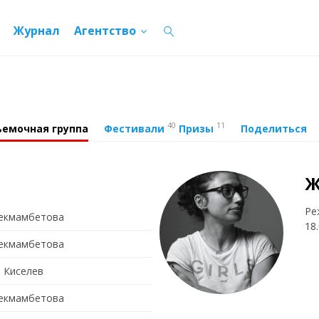
Журнал
Агентство
40
11
ъемочная группа
Фестивали
Призы
Поделиться
Ж
Ре
екмамбетова
18
екмамбетова
 Киселев
екмамбетова