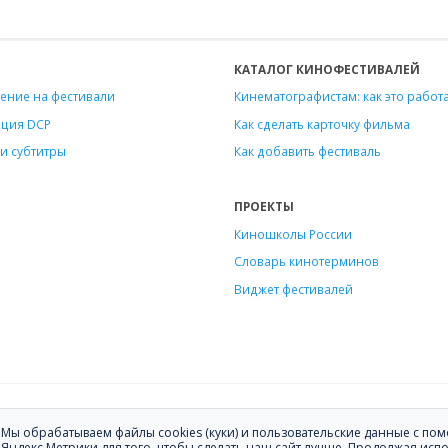
КАТАЛОГ КИНОФЕСТИВАЛЕЙ
ение на фестивали
Кинематографистам: как это работ
ация DCP
Как сделать карточку фильма
и субтитры
Как добавить фестиваль
ПРОЕКТЫ
Киношколы России
Словарь кинотерминов
Виджет фестивалей
ению фильмов на кинофестивали.
Мы обрабатываем файлы cookies (куки) и пользовательские данные с п
ите
hello@festagent.com
.
Яндекс.Метрики для того, чтобы сделать наш сайт лучше. Продолжая исп