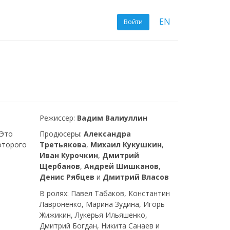
EN
Войти
Режиссер:
Вадим Валиуллин
 Это
Продюсеры:
Александра
оторого
Третьякова
,
Михаил Кукушкин
,
Иван Курочкин
,
Дмитрий
Щербанов
,
Андрей Шишканов
,
Денис Рябцев
и
Дмитрий Власов
В ролях: Павел Табаков, Константин
Лавроненко, Марина Зудина, Игорь
Жижикин, Лукерья Ильяшенко,
Дмитрий Богдан, Никита Санаев и