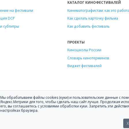
КАТАЛОГ КИНОФЕСТИВАЛЕЙ
ение на фестивали
Кинематографистам: как это работ
ация DCP
Как сделать карточку фильма
и субтитры
Как добавить фестиваль
ПРОЕКТЫ
Киношколы России
Словарь кинотерминов
Виджет фестивалей
Мы обрабатываем файлы cookies (куки) и пользовательские данные с п
ению фильмов на кинофестивали.
Яндекс.Метрики для того, чтобы сделать наш сайт лучше. Продолжая исп
его, вы соглашаетесь с условиями обработки куки. Запретить эти действи
ите
hello@festagent.com
.
настройках браузера.
зование материалов сайта «Festagent.com» разрешено только при наличи
нные на сайте, размещены с согласия субъектов персональных данных. У