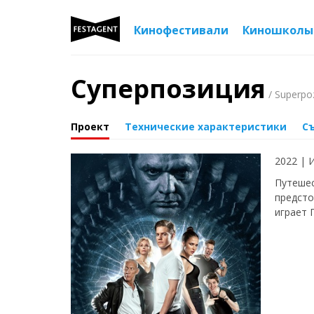
Кинофестивали
Киношколы
Суперпозиция
/ Superpoz
Проект
Технические характеристики
С
2022 | 
Путешес
предсто
играет 