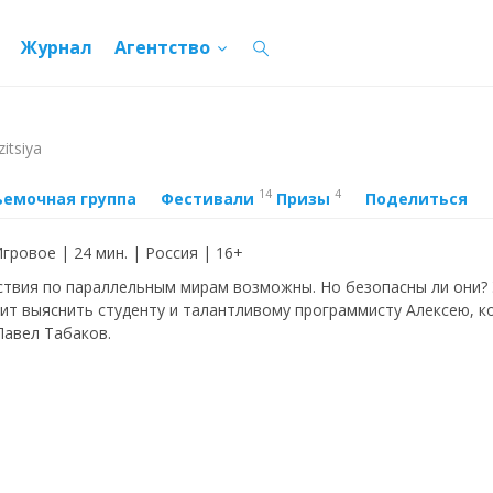
Журнал
Агентство
itsiya
14
4
ъемочная группа
Фестивали
Призы
Поделиться
Игровое | 24 мин. | Россия | 16+
твия по параллельным мирам возможны. Но безопасны ли они?
ит выяснить студенту и талантливому программисту Алексею, к
Павел Табаков.