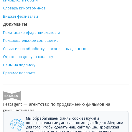
Словарь кинотерминов
Виджет фестивалей
ДОКУМЕНТЫ
Политика конфиденциальности
Пользовательское соглашение
Согласие на обработку персональных данных
Оферта на доступ к каталогу
Цены на подписку
Правила возврата
Festagent — агентство по продвижению фильмов на
кинофестивали.
Звоните +7 (499) 113-78-80 или пишите
hello@festagent.com
.
Мы обрабатываем файлы cookies (куки) и
пользовательские данные с помощью Яндекс.Метрики
для того, чтобы сделать наш сайт лучше. Продолжая
© 2010—2026 Festagent. Использование материалов сайта
использовать его, вы соглашаетесь с условиями