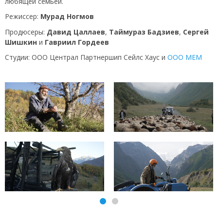
любящей семьей.
Режиссер:
Мурад Ногмов
Продюсеры:
Давид Цаллаев
,
Таймураз Бадзиев
,
Сергей
Шишкин
и
Гавриил Гордеев
Студии: ООО Централ Партнершип Сейлс Хаус и
ООО МЕМ