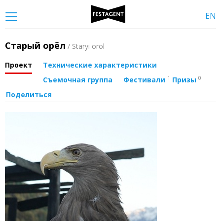
EN
Старый орёл
/ Staryi orol
Проект
Технические характеристики
1
0
Съемочная группа
Фестивали
Призы
Поделиться