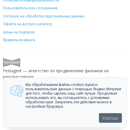
Пользовательское соглашение
Согласие на обработку персональных данных
Оферта на доступ к каталогу
Цены на подписку
Правила возврата
Festagent — агентство по продвижению фильмов на
кинофестивали.
Звоните +7 (499) 113-78-80 или пишите
hello@festagent.com
.
Мы обрабатываем файлы cookies (куки) и
пользовательские данные с помощью Яндекс.Метрики
для того, чтобы сделать наш сайт лучше. Продолжая
© 2010—2026 Festagent. Использование материалов сайта
использовать его, вы соглашаетесь с условиями
«Festagent.com» разрешено только при наличии активной ссылки на
обработки куки. Запретить эти действия можно в
источник.
настройках браузера.
Персональные данные, опубликованные на сайте, размещены с
согласия субъектов персональных данных. Условия и запреты не
Хорошо
установлены.
Made in Ural