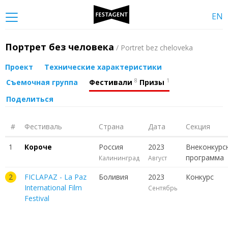
EN
Портрет без человека
/ Portret bez cheloveka
Проект
Технические характеристики
8
1
Съемочная группа
Фестивали
Призы
Поделиться
#
Фестиваль
Страна
Дата
Секция
1
Короче
Россия
2023
Внеконкурс
программа
Калининград
Август
2
FICLAPAZ - La Paz
Боливия
2023
Конкурс
International Film
Сентябрь
Festival