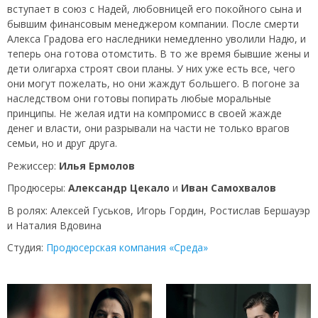
вступает в союз с Надей, любовницей его покойного сына и
бывшим финансовым менеджером компании. После смерти
Алекса Градова его наследники немедленно уволили Надю, и
теперь она готова отомстить. В то же время бывшие жены и
дети олигарха строят свои планы. У них уже есть все, чего
они могут пожелать, но они жаждут большего. В погоне за
наследством они готовы попирать любые моральные
принципы. Не желая идти на компромисс в своей жажде
денег и власти, они разрывали на части не только врагов
семьи, но и друг друга.
Режиссер:
Илья Ермолов
Продюсеры:
Александр Цекало
и
Иван Самохвалов
В ролях: Алексей Гуськов, Игорь Гордин, Ростислав Бершауэр
и Наталия Вдовина
Студия:
Продюсерская компания «Среда»