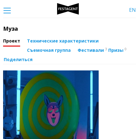
EN
Муза
Проект
Технические характеристики
3
0
Съемочная группа
Фестивали
Призы
Поделиться