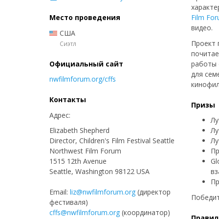
характе
Место проведения
Film Fo
видео.
США
Проект 
Сиэтл
почитае
Официальный сайт
работы 
для сем
nwfilmforum.org/cffs
кинофил
Контакты
Призы
Адрес:
Лу
Elizabeth Shepherd
Лу
Director, Children's Film Festival Seattle
Лу
Northwest Film Forum
Пр
1515 12th Avenue
Gl
Seattle, Washington 98122 USA
вз
Пр
Email:
liz@nwfilmforum.org
(директор
Победит
фестиваля)
cffs@nwfilmforum.org
(координатор)
Правил