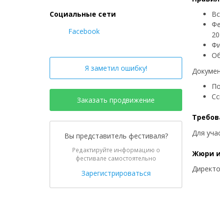
Социальные сети
Вс
Фе
Facebook
20
Фи
Об
Я заметил ошибку!
Докумен
По
Сс
Заказать продвижение
Требов
Для уча
Вы представитель фестиваля?
Редактируйте информацию о
Жюри и
фестивале самостоятельно
Директо
Зарегистрироваться