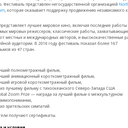
р. Фестиваль представлен негосударственной организацией
Nort
rum
, которая оказывает поддержку продвижению независимого к
представляет лучшее мировое кино, включая последние работы
мых мировых режиссеров, классические работы, захватывающи
от местных и международных авторов, и высококачественные 
ейной аудитории. В 2016 году фестиваль показал более 167
ьмов из 47 стран.
чший полнометражный фильм,
чший анимационный короткометражный фильм,
чший игровой короткометражный фильм,
из лучшему фильму с тихоокеанского Северо-Запада США
obal Zoom Prize — награда за лучший фильм о межкультурном
аимопонимании,
из зрительских симпатий.
ели получают сертификаты.
а и условия