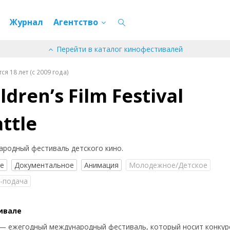
Журнал
Агентство
Перейти в каталог кинофестивалей
я 18 лет (c 2009 года)
ldren’s Film Festival
ttle
родный фестиваль детского кино.
ое
Документальное
Анимация
Молодежное/Детское
-подача
ивале
— ежегодный международный фестиваль, который носит конкур