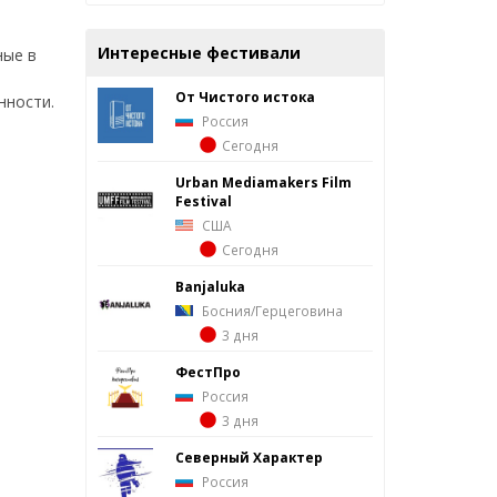
Интересные фестивали
ные в
От Чистого истока
нности.
Россия
Сегодня
Urban Mediamakers Film
Festival
США
Сегодня
Banjaluka
Босния/Герцеговина
3 дня
ФестПро
Россия
3 дня
Северный Характер
Россия