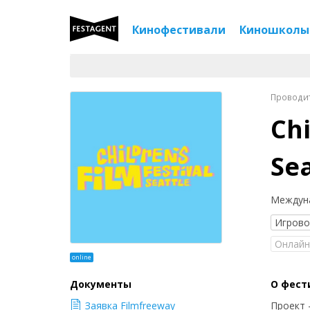
Кинофестивали
Киношколы
Проводитс
Chi
Sea
Междуна
Игров
Онлайн
online
Документы
О фест
Заявка Filmfreeway
Проект 