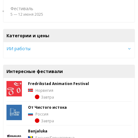
Фестиваль
5 — 12 июня 2025
Категории и цены
ИИ работы
Интересные фестивали
Fredrik­stad Ani­ma­tion Fes­ti­val
Норвегия
Завтра
От Чистого истока
Россия
Завтра
Banjaluka
Босния/Герцеговина