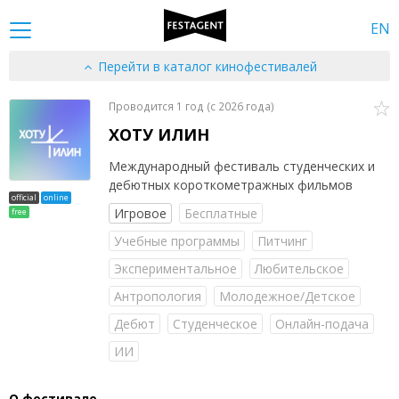
EN
Перейти в каталог кинофестивалей
Проводится 1 год (c 2026 года)
ХОТУ ИЛИН
Международный фестиваль студенческих и
дебютных короткометражных фильмов
official
online
Игровое
Бесплатные
free
Учебные программы
Питчинг
Экспериментальное
Любительское
Антропология
Молодежное/Детское
Дебют
Студенческое
Онлайн-подача
ИИ
О фестивале