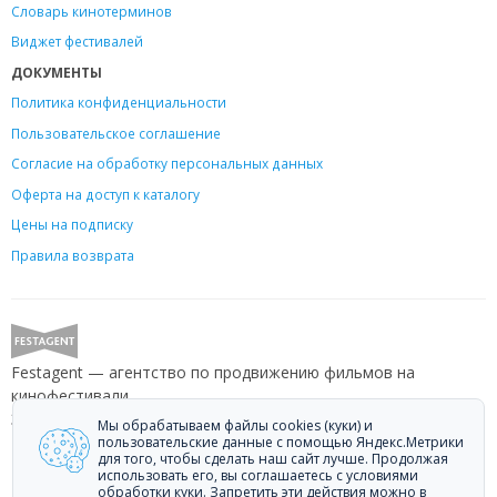
Словарь кинотерминов
Виджет фестивалей
ДОКУМЕНТЫ
Политика конфиденциальности
Пользовательское соглашение
Согласие на обработку персональных данных
Оферта на доступ к каталогу
Цены на подписку
Правила возврата
Festagent — агентство по продвижению фильмов на
кинофестивали.
Звоните +7 (499) 113-78-80 или пишите
hello@festagent.com
.
Мы обрабатываем файлы cookies (куки) и
пользовательские данные с помощью Яндекс.Метрики
для того, чтобы сделать наш сайт лучше. Продолжая
© 2010—2026 Festagent. Использование материалов сайта
использовать его, вы соглашаетесь с условиями
«Festagent.com» разрешено только при наличии активной ссылки на
обработки куки. Запретить эти действия можно в