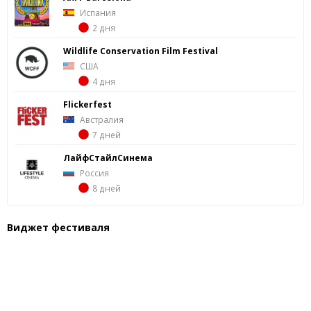
Испания
2 дня
Wildlife Conservation Film Festival
США
4 дня
Flickerfest
Австралия
7 дней
ЛайфСтайлСинема
Россия
8 дней
Виджет фестиваля