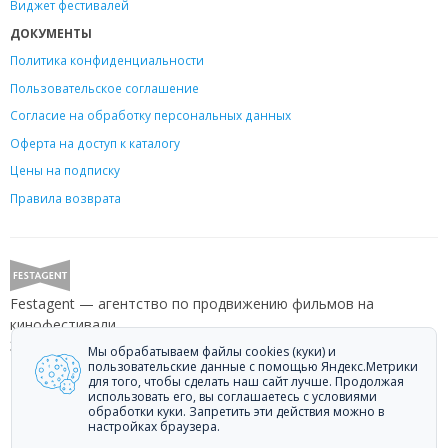
Виджет фестивалей
ДОКУМЕНТЫ
Политика конфиденциальности
Пользовательское соглашение
Согласие на обработку персональных данных
Оферта на доступ к каталогу
Цены на подписку
Правила возврата
Festagent — агентство по продвижению фильмов на
кинофестивали.
Звоните +7 (499) 113-78-80 или пишите
hello@festagent.com
.
Мы обрабатываем файлы cookies (куки) и
пользовательские данные с помощью Яндекс.Метрики
для того, чтобы сделать наш сайт лучше. Продолжая
© 2010—2026 Festagent. Использование материалов сайта
использовать его, вы соглашаетесь с условиями
«Festagent.com» разрешено только при наличии активной ссылки на
обработки куки. Запретить эти действия можно в
источник.
настройках браузера.
Персональные данные, опубликованные на сайте, размещены с