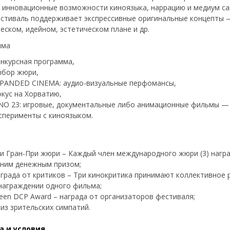
 инновационные возможности киноязыка, наррацию и медиум са
естиваль поддерживает экспрессивные оригинальные концепты 
еском, идейном, эстетическом плане и др.
мма
нкурсная программа,
ыбор жюри,
PANDED CINEMA: аудио-визуальные перфомансы,
кус на Хорватию,
NO 23: игровые, документальные либо анимационные фильмы —
сперименты с киноязыком.
и Гран-При жюри – Каждый член международного жюри (3) нагр
ним денежным призом;
града от критиков – Три кинокритика принимают коллективное
награждении одного фильма;
een DCP Award – награда от организаторов фестиваля;
из зрительских симпатий.
а и условия