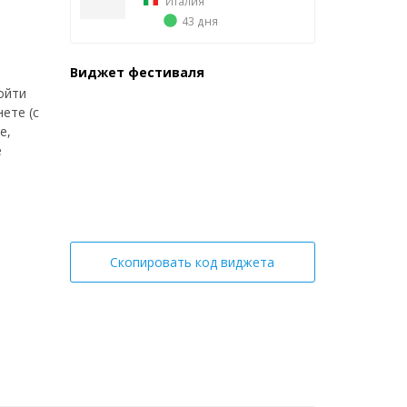
Италия
43 дня
Виджет фестиваля
ойти
ете (с
e,
е
Скопировать код виджета