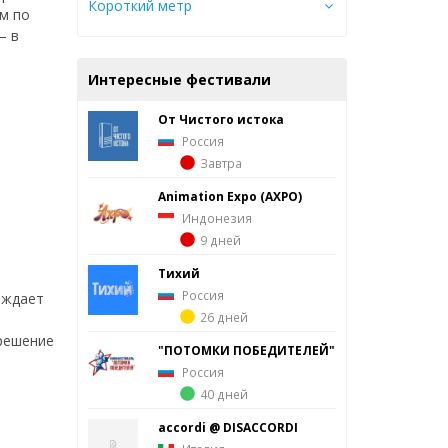
Короткий метр
м по
— в
Интересные фестивали
От Чистого истока
Россия
Завтра
Animation Expo (AXPO)
Индонезия
9 дней
Тихий
Россия
аждает
26 дней
 решение
"ПОТОМКИ ПОБЕДИТЕЛЕЙ"
Россия
40 дней
accordi @ DISACCORDI