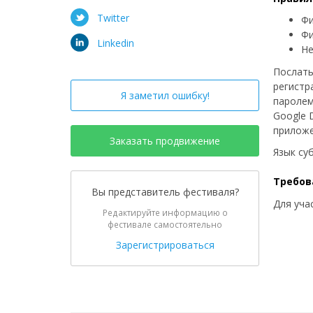
Twitter
Фи
Фи
Linkedin
Не
Послать
регистр
Я заметил ошибку!
паролем
Google 
приложен
Заказать продвижение
Язык су
Требов
Вы представитель фестиваля?
Для уча
Редактируйте информацию о
фестивале самостоятельно
Зарегистрироваться