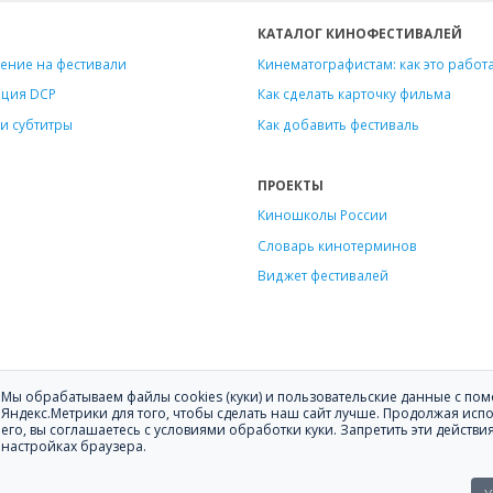
КАТАЛОГ КИНОФЕСТИВАЛЕЙ
ение на фестивали
Кинематографистам: как это работ
ация DCP
Как сделать карточку фильма
и субтитры
Как добавить фестиваль
ПРОЕКТЫ
Киношколы России
Словарь кинотерминов
Виджет фестивалей
Мы обрабатываем файлы cookies (куки) и пользовательские данные с п
ению фильмов на кинофестивали.
Яндекс.Метрики для того, чтобы сделать наш сайт лучше. Продолжая исп
его, вы соглашаетесь с условиями обработки куки. Запретить эти действи
ите
hello@festagent.com
.
настройках браузера.
зование материалов сайта «Festagent.com» разрешено только при наличи