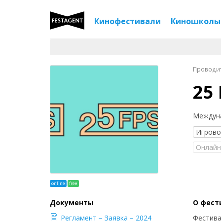
Кинофестивали
Киношколы
Проводитс
25 
Междуна
Игров
Онлайн
online
free
Документы
О фест
Регламент − Заявка − 2024
Фестива