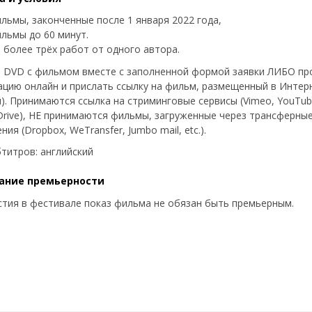
льмы, законченные после 1 января 2022 года,
льмы до 60 минут.
 более трёх работ от одного автора.
 DVD с фильмом вместе с заполненной формой заявки ЛИБО пр
ацию онлайн и прислать ссылку на фильм, размещенный в Интерн
). Принимаются ссылка на стриминговые сервисы (Vimeo, YouTub
Drive), НЕ принимаются фильмы, загруженные через трансферны
ия (Dropbox, WeTransfer, Jumbo mail, etc.).
бтитров: английский
ание премьерности
стия в фестивале показ фильма не обязан быть премьерным.