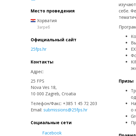
изучают
Место проведения
себе. Ф
тематич
Хорватия
Програ
Загреб
Ко
Официальный сайт
В
25fps.hr
EX
Фо
Контакты
KI
эк
Адрес:
25 FPS
Призы
Nova Ves 18,
Тр
​10 000 Zagreb, Croatia
од
Телефон/Факс: +385 1 45 72 203
На
Email:
submissions@25fps.hr
о 
Gr
Социальные сети
Пр
Facebook
Правил