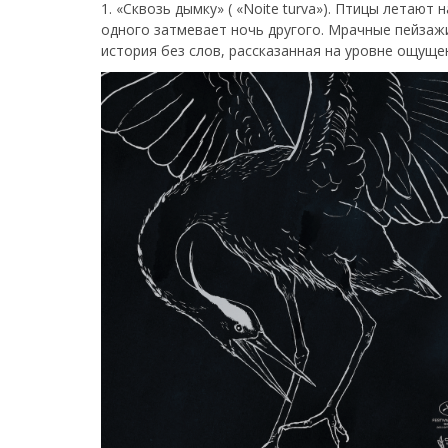
1. «Сквозь дымку» ( «Noite turva»). Птицы летают
одного затмевает ночь другого. Мрачные пейзажи
история без слов, рассказанная на уровне ощуще