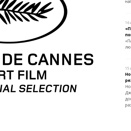
на
16 
«П
по
«П
лю
15 
Но
ре
Но
Дж
до
ра