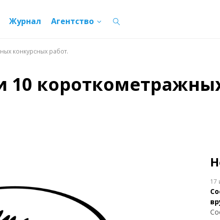
Журнал
Агентство
жных конкурсных работ.
ли 10 короткометражны
Н
17 
Со
вр
Со