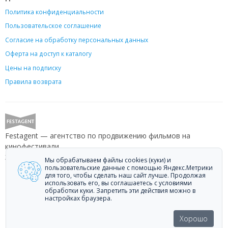
Политика конфиденциальности
Пользовательское соглашение
Согласие на обработку персональных данных
Оферта на доступ к каталогу
Цены на подписку
Правила возврата
Festagent — агентство по продвижению фильмов на
кинофестивали.
Звоните +7 (499) 113-78-80 или пишите
hello@festagent.com
.
Мы обрабатываем файлы cookies (куки) и
пользовательские данные с помощью Яндекс.Метрики
для того, чтобы сделать наш сайт лучше. Продолжая
© 2010—2026 Festagent. Использование материалов сайта
использовать его, вы соглашаетесь с условиями
«Festagent.com» разрешено только при наличии активной ссылки на
обработки куки. Запретить эти действия можно в
источник.
настройках браузера.
Персональные данные, опубликованные на сайте, размещены с
согласия субъектов персональных данных. Условия и запреты не
Хорошо
установлены.