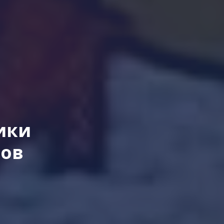
ики
мов