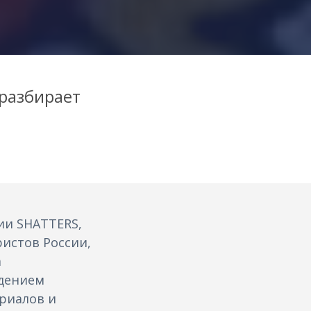
разбирает
ии SHATTERS,
ристов России,
а
ждением
риалов и