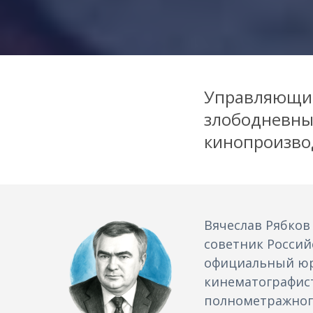
Управляющий
злободневны
кинопроизво
Вячеслав Рябко
советник Россий
официальный юр
кинематографис
полнометражного