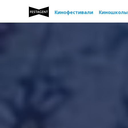
Кинофестивали
Киношколы