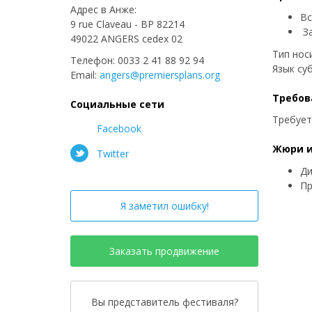
Адрес в Анже:
Вс
9 rue Claveau - BP 82214
За
49022 ANGERS cedex 02
Тип нос
Телефон: 0033 2 41 88 92 94
Язык су
Email:
angers@premiersplans.org
Требов
Социальные сети
Требует
Facebook
Жюри и
Twitter
Ди
Пр
Я заметил ошибку!
Заказать продвижение
Вы представитель фестиваля?