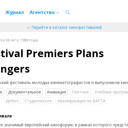
Журнал
Агентство
Перейти в каталог кинофестивалей
я 38 лет (c 1989 года)
tival Premiers Plans
Angers
ский фестиваль молодых кинематографистов и выпускников кин
ое
Документальное
Анимация
Платные
Учебные програ
°
Дебют
Студенческое
Квалификация на BAFTA
ивале
е значимый европейский кинофорум, в рамках которого предст