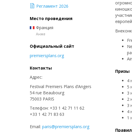
огромно
Регламент 2026
киношко
участни
Место проведения
европей
Франция
Внеконк
Анже
Fr
Официальный сайт
Ne
ра
premiersplans.org
Ai
Контакты
Призы
Адрес:
4 
Festival Premiers Plans d’Angers
5 
54 rue Beaubourg
3 
75003 PARIS
2 
3 
Телефон: +33 1 42 71 11 62
4 
+33 1 42 71 83 63
1 
Email:
paris@premiersplans.org
Правил