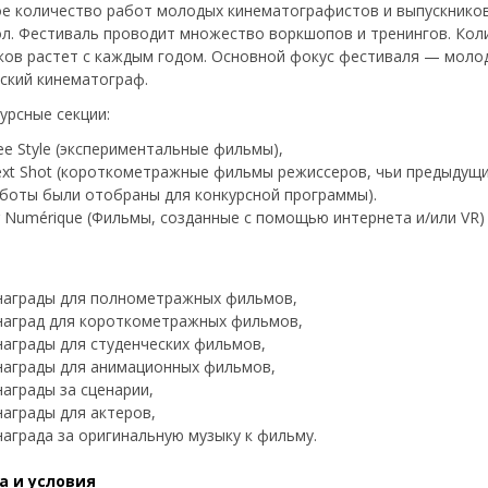
е количество работ молодых кинематографистов и выпускнико
л. Фестиваль проводит множество воркшопов и тренингов. Кол
ков растет с каждым годом. Основной фокус фестиваля — моло
ский кинематограф.
урсные секции:
ee Style (экспериментальные фильмы),
xt Shot (короткометражные фильмы режиссеров, чьи предыдущ
боты были отобраны для конкурсной программы).
r Numérique (Фильмы, созданные с помощью интернета и/или VR)
награды для полнометражных фильмов,
наград для короткометражных фильмов,
награды для студенческих фильмов,
награды для анимационных фильмов,
награды за сценарии,
награды для актеров,
награда за оригинальную музыку к фильму.
а и условия