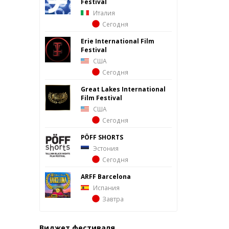
Festival
Италия
Сегодня
Erie International Film
Festival
США
Сегодня
Great Lakes International
Film Festival
США
Сегодня
PÖFF SHORTS
Эстония
Сегодня
ARFF Barcelona
Испания
Завтра
Виджет фестиваля