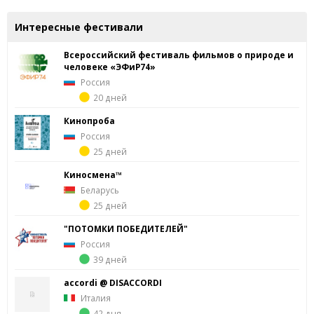
Интересные фестивали
Всероссийский фестиваль фильмов о природе и
человеке «ЭФиР74»
Россия
20 дней
Кинопроба
Россия
25 дней
Киносмена™
Беларусь
25 дней
"ПОТОМКИ ПОБЕДИТЕЛЕЙ"
Россия
39 дней
accordi @ DISACCORDI
Италия
42 дня