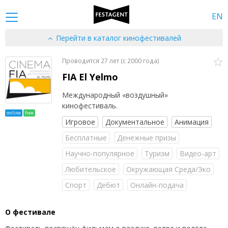
EN
Перейти в каталог кинофестивалей
Проводится 27 лет (c 2000 года)
FIA El Yelmo
Международный «воздушный»
кинофестиваль.
online
free
Игровое
Документальное
Анимация
Бесплатные
Денежные призы
Научно-популярное
Туризм
Видео-арт
Любительское
Окружающая Среда/Эко
Спорт
Дебют
Онлайн-подача
О фестивале