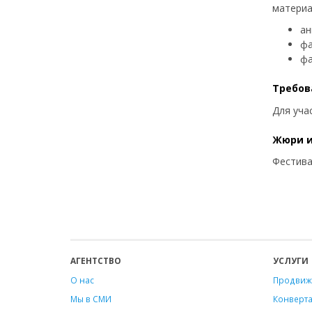
материа
ан
фа
фа
Требов
Для уча
Жюри и
Фестива
АГЕНТСТВО
УСЛУГИ
О нас
Продвиж
Мы в СМИ
Конверт