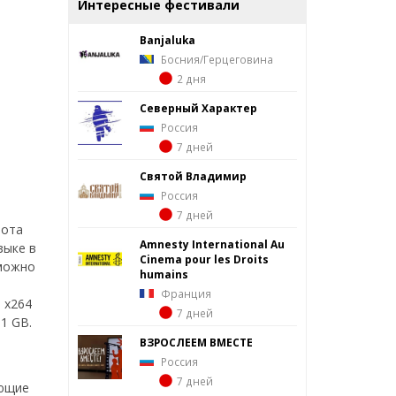
Интересные фестивали
Banjaluka
Босния/Герцеговина
2 дня
Северный Характер
Россия
7 дней
Святой Владимир
Россия
7 дней
бота
Amnesty International Au
зыке в
Cinema pour les Droits
зможно
humains
Франция
 x264
7 дней
1 GB.
ВЗРОСЛЕЕМ ВМЕСТЕ
Россия
7 дней
ующие