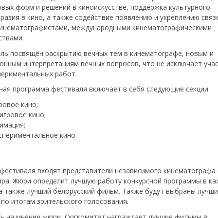
овых форм и решений в киноискусстве, поддержка культурного
разия в кино, а также содействие появлению и укреплению связ
инематографистами, международными кинематографическими
ствами.
ль посвящён раскрытию вечных тем в кинематографе, новым и
онным интерпретациям вечных вопросов, что не исключает учас
периментальных работ.
ная программа фестиваля включает в себя следующие секции:
ровое кино;
игровое кино;
имация;
спериментальное кино.
фестиваля входят представители независимого кинематографа 
ира. Жюри определит лучшую работу конкурсной программы в к
 а также лучший белорусский фильм. Также будут выбраны лучш
по итогам зрительского голосования.
ь на мнение жюри, Оргкомитет награждает лучшие фильмы в