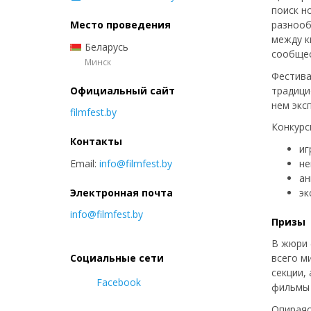
поиск н
Место проведения
разнооб
между к
Беларусь
сообще
Минск
Фестива
Официальный сайт
традици
нем экс
filmfest.by
Конкурс
Контакты
иг
Email:
info@filmfest.by
не
ан
Электронная почта
эк
info@filmfest.by
Призы
В жюри 
Социальные сети
всего м
секции,
Facebook
фильмы 
Опираяс