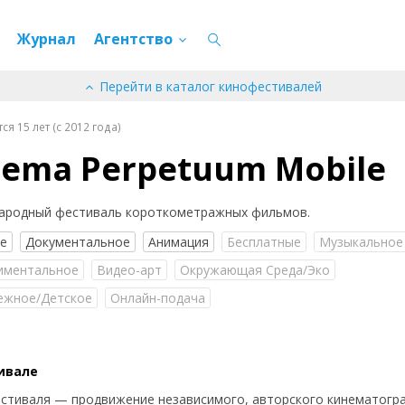
Журнал
Агентство
Перейти в каталог кинофестивалей
я 15 лет (c 2012 года)
nema Perpetuum Mobile
ародный фестиваль короткометражных фильмов.
ое
Документальное
Анимация
Бесплатные
Музыкальное
иментальное
Видео-арт
Окружающая Среда/Эко
ежное/Детское
Онлайн-подача
ивале
стиваля — продвижение независимого, авторского кинематогр