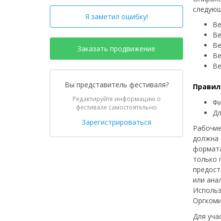
следующ
Я заметил ошибку!
Ве
Ве
Ве
Заказать продвижение
Ве
Ве
Вы представитель фестиваля?
Правил
Редактируйте информацию о
Фи
фестивале самостоятельно
Дл
Зарегистрироваться
Рабочие
должна 
формата
только 
предост
или ана
Использ
Оргком
Для уча