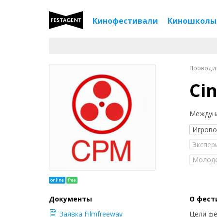
Кинофестивали
Киношколы
Проводитс
Ci
Междун
Игров
Экспер
Молод
online
free
Документы
О фест
Заявка Filmfreeway
Цели фе