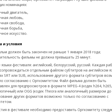
их номинациях:
чный двигатель,
чная любовь,
чная свобода,
чная борьба,
чное искусство.
а и условия
льм должен быть закончен не раньше 1 января 2018 года;
ительность фильмы не должна превышать 25 минут.
 языки фестиваля: английский, белорусский, русский. Каждая ра
сопровождаться отдельным файлом субтитров на английском я
х SRT или SUB, использование другого формата субтитров во
по согласованию с Оргкомитетом. Файл фильма должен быть
авлен для предпросмотров в формате MPEG-4 (кодек h264, h265,
логичный) или OGG (кодек Theora или аналогичный) размером до 
ование других форматов возможно только по согласованию с
итетом.
стия в фестивале необходимо предоставить Оргкомитету след