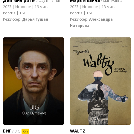
Дай мне ритм
Марь Иванна
/ Day mne ritm
/ Mar' Ivanna
2023 | Игровое | 19 мин. |
2023 | Игровое | 13 мин. |
Россия | 18+
Россия | 16+
Режиссер:
Дарья Гушан
Режиссер:
Александра
Натарова
БИГ
WALTZ
/ BIG
Хит