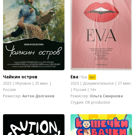
Чайкин остров
Ева
/ Eva
Хит
2023 | Игровое | 25 мин. |
2023 | Документальное | 27 мин.
Россия
| Россия | 16+
Режиссер:
Антон Долганов
Режиссер:
Ольга Смирнова
Студия: OK production