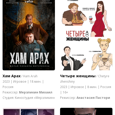
Хам Арах
Четыре женщины
/ Ham Arah
/ Chetyre
2023 | Игровое | 18 мин. |
zhenshiny
Россия
2023 | Игровое | 8 мин. | Россия
Режиссер:
Мерзликин Михаил
| 16+
Студия: Киностудия «Мерзликин»
Режиссер:
Анастасия Пастори