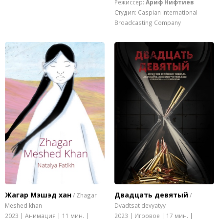
Режиссер:
Ариф Нифтиев
Студия: Caspian International
Broadcasting Company
Жагар Мэшэд хан
Двадцать девятый
/ Zhagar
/
Meshed khan
Dvadtsat devyatyy
2023 | Анимация | 11 мин. |
2023 | Игровое | 17 мин. |