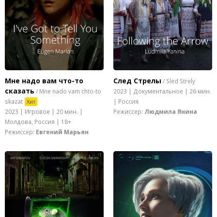
Мне надо вам что-то
След Стрелы
/ Sled Strely
сказать
/ Mne nado vam chto-to
2023 | Документальное | 26 мин.
skazat
| Россия
Хит
Режиссер:
Людмила Янина
2023 | Игровое | 20 мин. |
Молдова, Россия | 18+
Режиссер:
Евгений Марьян