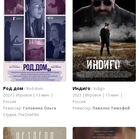
Род.дом
Индиго
/ Rod.dom
/ Indigo
2023 | Игровое | 13 мин. |
2023 | Игровое | 13 мин. |
Россия
Россия
Режиссер:
Головина Ольга
Режиссер:
Павелко Тимофей
Студия: TheOneFilm