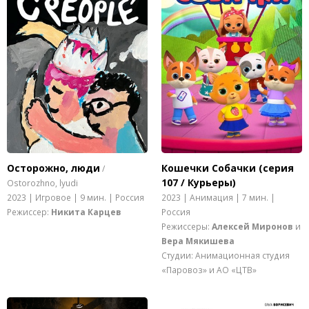
Осторожно, люди
Кошечки Собачки (серия
/
107 / Курьеры)
Ostorozhno, lyudi
2023 | Игровое | 9 мин. | Россия
2023 | Анимация | 7 мин. |
Режиссер:
Никита Карцев
Россия
Режиссеры:
Алексей Миронов
и
Вера Мякишева
Студии: Анимационная студия
«Паровоз» и АО «ЦТВ»