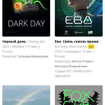
Черный день
Ева. Связь сквозь время
/ Chernyy den
/
2023 | Игровое | 11 мин. |
Eva. Svyaz skvoz vremya
Хит
Россия
2023 | Анимация | 15 мин. |
Режиссер:
Татьяна Воронцова
Россия
Режиссеры:
Антон Уткин
и
Наталья Покровская
Студии: ИТС ЭЛАЙВ и ПАО
“МЕГАФОН”