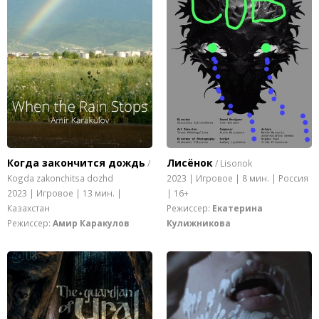
Когда закончится дождь
Лисёнок
/
/ Lisonok
Kogda zakonchitsa dozhd
2023 | Игровое | 8 мин. | Россия
2023 | Игровое | 13 мин. |
| 16+
Казахстан
Режиссер:
Екатерина
Режиссер:
Амир Каракулов
Кулижникова