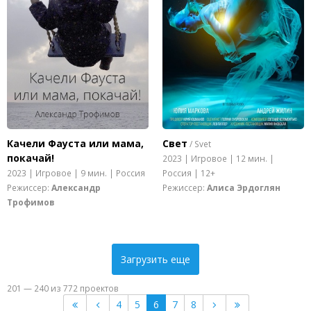
Качели Фауста или мама,
Свет
/ Svet
покачай!
2023 | Игровое | 12 мин. |
2023 | Игровое | 9 мин. | Россия
Россия | 12+
Режиссер:
Александр
Режиссер:
Алиса Эрдоглян
Трофимов
Загрузить еще
201 — 240 из 772 проектов
4
5
6
7
8