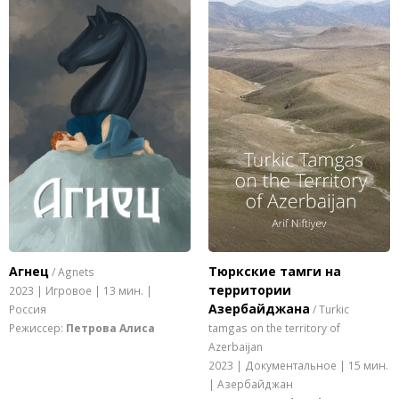
Агнец
Тюркские тамги на
/ Agnets
территории
2023 | Игровое | 13 мин. |
Азербайджана
Россия
/ Turkic
Режиссер:
Петрова Алиса
tamgas on the territory of
Azerbaijan
2023 | Документальное | 15 мин.
| Азербайджан