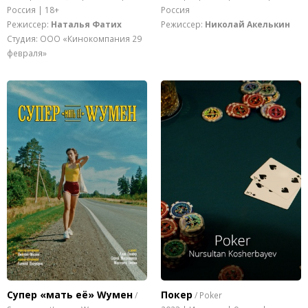
Россия | 18+
Россия
Режиссер:
Наталья Фатих
Режиссер:
Николай Акелькин
Студия: ООО «Кинокомпания 29
февраля»
Супер «мать её» Wумен
Покер
/
/ Poker