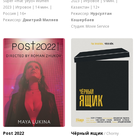
Super «mat' yeyo» Wumen
2023 | Игровое | 9 мин. |
2023 | Игровое | 14 мин. |
Казахстан | 12+
Россия | 16+
Режиссер:
Нурсултан
Режиссер:
Дмитрий Миляев
Кошербаев
Студия: Movie Service
Post 2022
Чёрный ящик
/ Chorny