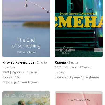
Что-то кончилось
Смена
/ Chto-to
/ Smena
konchilos
2023 | Игровое | 27 мин. |
2023 | Игровое | 17 мин. |
Россия
Россия | 16+
Режиссер:
Сухоребров Данил
Режиссер:
Орхан Абулов