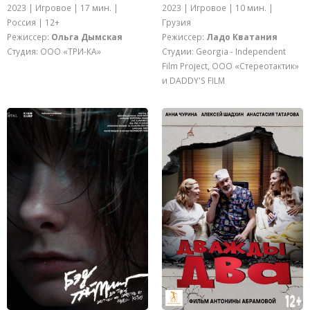
2023 | Игровое | 10 мин. |
2023 | Игровое | 17 мин. |
Грузия
Россия | 12+
Режиссер:
Ладо Кватания
Режиссер:
Ольга Дымская
Студии: Georgia - Independent
Студия: ООО «ТРИ-КА»
Film Project, ООО «Стереотактик»
и DADDY'S FILM