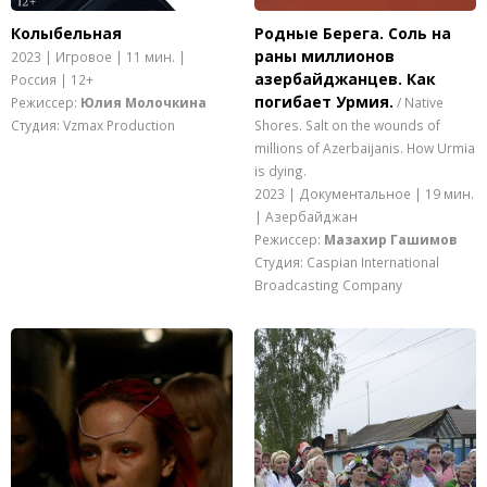
Колыбельная
Родные Берега. Cоль на
раны миллионов
2023 | Игровое | 11 мин. |
азербайджанцев. Как
Россия | 12+
погибает Урмия.
Режиссер:
Юлия Молочкина
/ Native
Студия: Vzmax Production
Shores. Salt on the wounds of
millions of Azerbaijanis. How Urmia
is dying.
2023 | Документальное | 19 мин.
| Азербайджан
Режиссер:
Мазахир Гашимов
Студия: Caspian International
Broadcasting Company