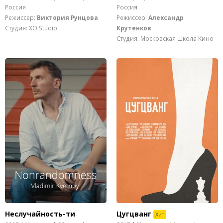
Россия
Россия
Режиссер:
Виктория Рунцова
Режиссер:
Александр
Студия: XO Studio
Крутенков
Студия: Московская Школа Кино
Неслучайность-ти
Цугцванг
Хит