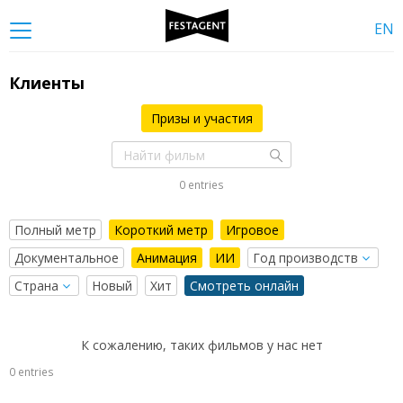
EN
Клиенты
Призы и участия
0 entries
Полный метр
Короткий метр
Игровое
Документальное
Анимация
ИИ
Новый
Хит
Смотреть онлайн
К сожалению, таких фильмов у нас нет
0 entries