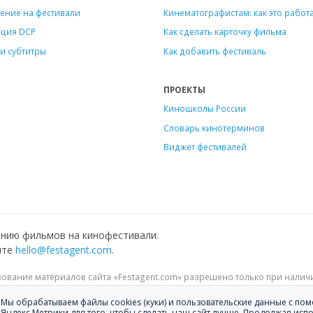
ение на фестивали
Кинематографистам: как это работ
ация DCP
Как сделать карточку фильма
и субтитры
Как добавить фестиваль
ПРОЕКТЫ
Киношколы России
Словарь кинотерминов
Виджет фестивалей
ению фильмов на кинофестивали.
ите
hello@festagent.com
.
зование материалов сайта «Festagent.com» разрешено только при наличи
нные на сайте, размещены с согласия субъектов персональных данных. У
Made in Ural
Мы обрабатываем файлы cookies (куки) и пользовательские данные с п
Яндекс.Метрики для того, чтобы сделать наш сайт лучше. Продолжая исп